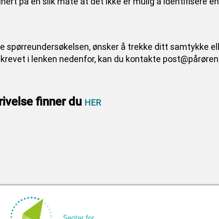
ert på en slik måte at det ikke er mulig å identifisere e
e spørreundersøkelsen, ønsker å trekke ditt samtykke el
eskrevet i lenken nedenfor, kan du kontakte post@pårør
rivelse finner du
HER