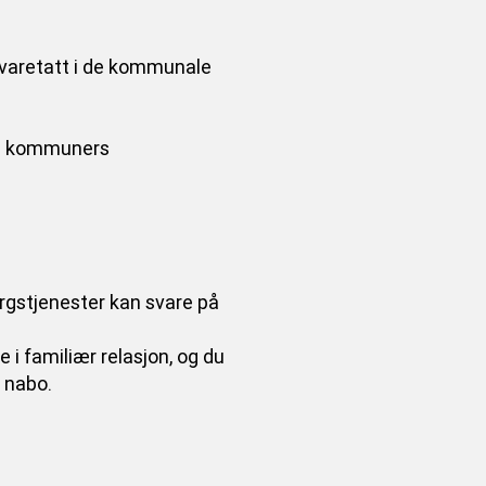
varetatt i de kommunale
g i kommuners
rgstjenester kan svare på
i familiær relasjon, og du
r nabo.