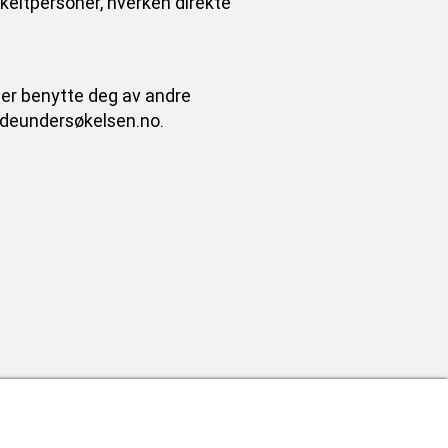
nkeltpersoner, hverken direkte
ler benytte deg av andre
endeundersøkelsen.no.