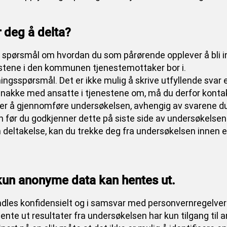
r deg å delta?
å spørsmål om hvordan du som pårørende opplever å bli in
stene i den kommunen tjenestemottaker bor i.
ingsspørsmål. Det er ikke mulig å skrive utfyllende svar e
snakke med ansatte i tjenestene om, må du derfor konta
ter å gjennomføre undersøkelsen, avhengig av svarene du 
n før du godkjenner dette på siste side av undersøkelsen
 deltakelse, kan du trekke deg fra undersøkelsen innen e
 kun anonyme data kan hentes ut.
dles konfidensielt og i samsvar med personvernregelver
 hente ut resultater fra undersøkelsen har kun tilgang til