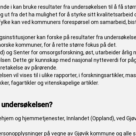
 i kan bruke resultater fra undersøkelsen til å få størr
og ut fra det ha mulighet for å styrke sitt kvalitetsarbei
t fylke kan ved kommuners forespørsel om samarbeid, bist
gsinstitusjoner kan forske på resultater fra undersøkel
rske kommuner, for å rette større fokus på det.
) og Senter for omsorgsforskning, øst, utarbeider årlig 
elsen. Dette gir kunnskap med nasjonal nytteverdi for på
retakelse av pårørende.
sen vil vises til i ulike rapporter, i forskningsartikler, m
er, fagartikler og vitenskapelige artikler.
r undersøkelsen?
kehjem og hjemmetjenester, Innlandet (Oppland), ved Gjø
ersonopplysninger på vegne av Gjøvik kommune og alle 