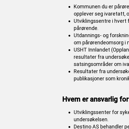
Kommunen du er pårørende
opplever seg ivaretatt, 
Utviklingssentre i hver
pårørende.
Utdannings- og forsknin
om pårørendeomsorg i no
USHT Innlandet (Oppland
resultater fra undersøk
satsingsområder om iva
Resultater fra undersøkel
publikasjoner som kronikk
Hvem er ansvarlig fo
Utviklingssenter for sy
undersøkelsen.
Destino AS behandler p